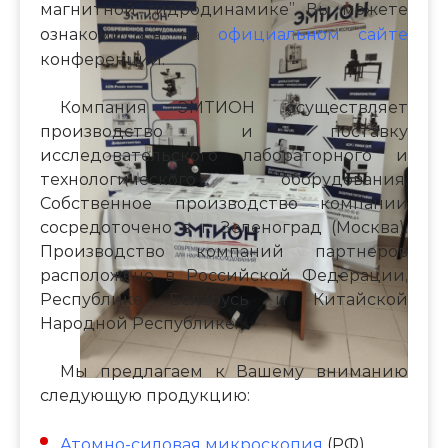
магнитной гидродинамике” Вы можете
ознакомиться на
официальном сайте
конференции.
Компания ЭМТИОН осуществляет
производство и поставку
исследовательского лабораторного и
технологического оборудования.
Собственное производство компании
сосредоточено в г. Зеленоград (Москва).
Производство компаний партнеров
расположено в Российской Федерации,
Республике Беларусь и Китайской
Народной Республике.
Мы предлагаем к Вашему вниманию
следующую продукцию:
Атомно-силовая микроскопия
(РФ)