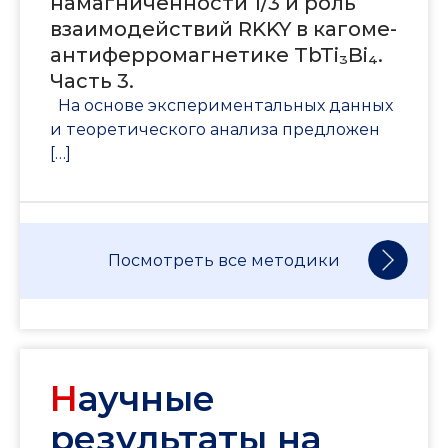
намагниченности 1/3 и роль
взаимодействий RKKY в кагоме-
антиферромагнетике TbTi₃Bi₄.
Часть 3.
На основе экспериментальных данных
и теоретического анализа предложен
[…]
Посмотреть все методики
Н
аучные
результаты на